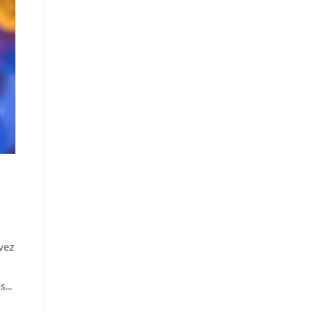
avez
...