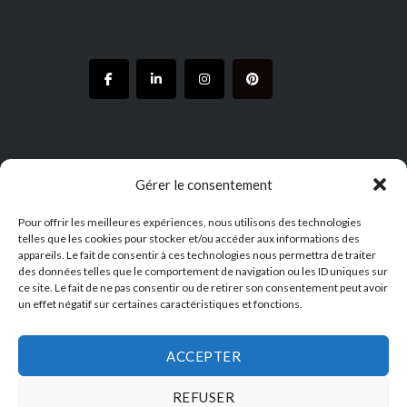
Gérer le consentement
Pour offrir les meilleures expériences, nous utilisons des technologies
MENTIONS LÉGALES
telles que les cookies pour stocker et/ou accéder aux informations des
appareils. Le fait de consentir à ces technologies nous permettra de traiter
Consulter les mentions légales
des données telles que le comportement de navigation ou les ID uniques sur
Consulter la politique de confidentialité
ce site. Le fait de ne pas consentir ou de retirer son consentement peut avoir
un effet négatif sur certaines caractéristiques et fonctions.
ACCEPTER
REFUSER