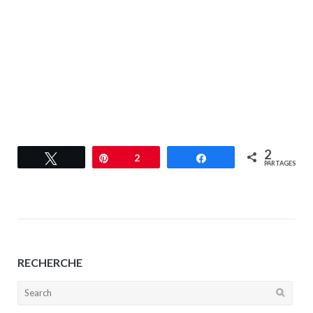
2
Tweetez
Épingle
2
Partagez
PARTAGES
RECHERCHE
Search
for: