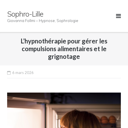
Skip
to
Sophro-Lille
content
Giovanna Follmi – Hypnose, Sophrologie
L’hypnothérapie pour gérer les
compulsions alimentaires et le
grignotage
6 mars 2026